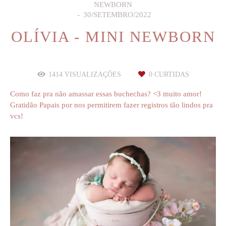
NEWBORN
30/SETEMBRO/2022
OLÍVIA - MINI NEWBORN
1414
VISUALIZAÇÕES
0
CURTIDAS
Como faz pra não amassar essas buchechas? <3 muito amor!
Gratidão Papais por nos permitirem fazer registros tão lindos pra
vcs!