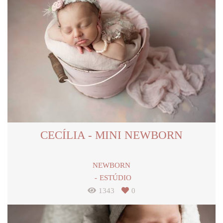
CECÍLIA - MINI NEWBORN
NEWBORN
ESTÚDIO
1343
0