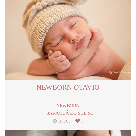
NEWBORN OTAVIO
NEWBORN
JARAGUÁ DO SUL-SC
36707
5