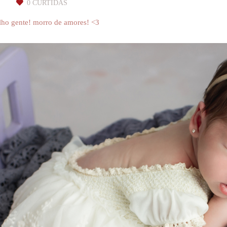
S
0
CURTIDAS
alho gente! morro de amores! <3